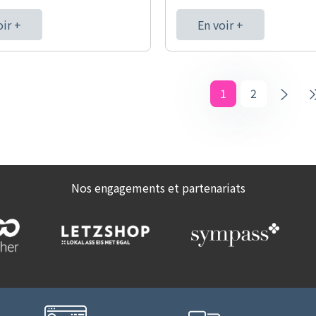
oir +
En voir +
1
2
Nos engagements et partenariats