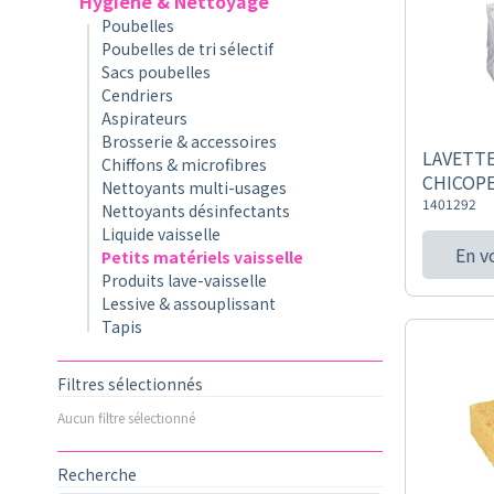
Hygiène & Nettoyage
Poubelles
Poubelles de tri sélectif
Sacs poubelles
Cendriers
Aspirateurs
Brosserie & accessoires
LAVETT
Chiffons & microfibres
CHICOPE
Nettoyants multi-usages
1401292
Nettoyants désinfectants
Liquide vaisselle
En v
Petits matériels vaisselle
Produits lave-vaisselle
Lessive & assouplissant
Tapis
Filtres sélectionnés
Aucun filtre sélectionné
Recherche