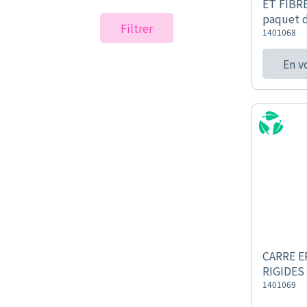
ET FIBR
paquet 
Filtrer
1401068
En v
CARRE E
RIGIDES 
1401069