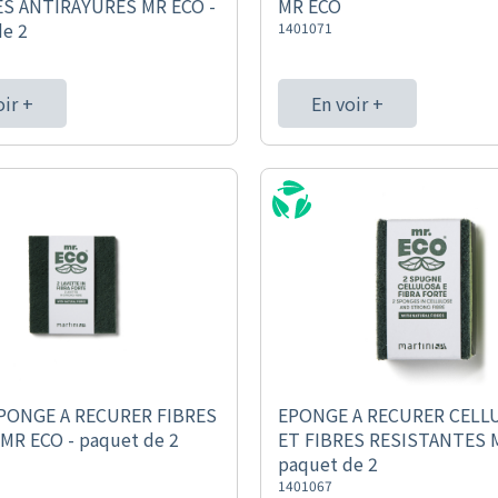
ES ANTIRAYURES MR ECO -
MR ECO
de 2
1401071
oir +
En voir +
PONGE A RECURER FIBRES
EPONGE A RECURER CELL
MR ECO - paquet de 2
ET FIBRES RESISTANTES M
paquet de 2
1401067