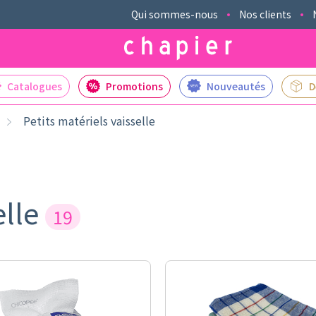
Qui sommes-nous
Nos clients
Catalogues
Promotions
Nouveautés
D
Petits matériels vaisselle
elle
19