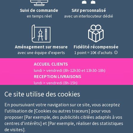
Suivi de commande
SAV personnalisé
en temps réel
avec un interlocuteur dédié
Aménagement sur mesure
Fidélité récompensée
avec une équipe d'experts
1 point = 10€ d'achats
ACCUEIL CLIENTS
lundi > vendredi (8h-12h30 et 13h30-18h)
RECEPTION LIVRAISONS
lundi > vendredi (8h-15h)
Nous contacter
Ce site utilise des cookies
En poursuivant votre navigation sur ce site, vous acceptez
l’utilisation de [Cookies ou autres traceurs] pour vous
proposer [Par exemple, des publicités ciblées adaptés à vos
Qui sommes-nous
Nos clients
Nos marques
centres d’intérêts] et [Par exemple, réaliser des statistiques
de visites].
Emploi
FAQ
Guides d'achat