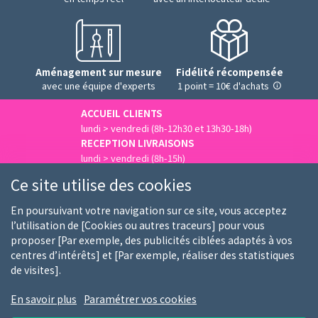
Aménagement sur mesure
Fidélité récompensée
avec une équipe d'experts
1 point = 10€ d'achats
ACCUEIL CLIENTS
lundi > vendredi (8h-12h30 et 13h30-18h)
RECEPTION LIVRAISONS
lundi > vendredi (8h-15h)
Nous contacter
Ce site utilise des cookies
En poursuivant votre navigation sur ce site, vous acceptez
l’utilisation de [Cookies ou autres traceurs] pour vous
proposer [Par exemple, des publicités ciblées adaptés à vos
Qui sommes-nous
Nos clients
Nos marques
centres d’intérêts] et [Par exemple, réaliser des statistiques
de visites].
Emploi
FAQ
Guides d'achat
En savoir plus
Paramétrer vos cookies
Conditions générales d'utilisation
Notice RGPD