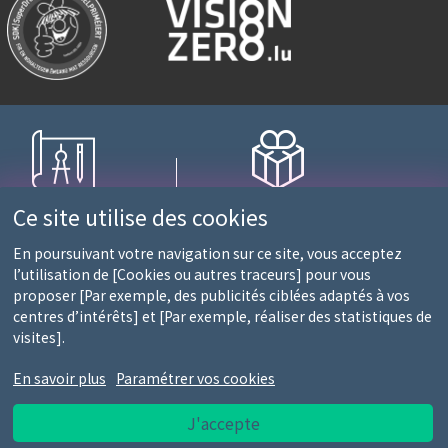
nagement sur mesure
Fidélité récompensée
Ce site utilise des cookies
ec une équipe d'experts
1 point = 10€ d'achats
En poursuivant votre navigation sur ce site, vous acceptez
l’utilisation de [Cookies ou autres traceurs] pour vous
proposer [Par exemple, des publicités ciblées adaptés à vos
0 et 13h30-18h)
centres d’intérêts] et [Par exemple, réaliser des statistiques de
S
visites].
En savoir plus
Paramétrer vos cookies
J'accepte
es d'utilisation
Notice RGPD
Report de bug