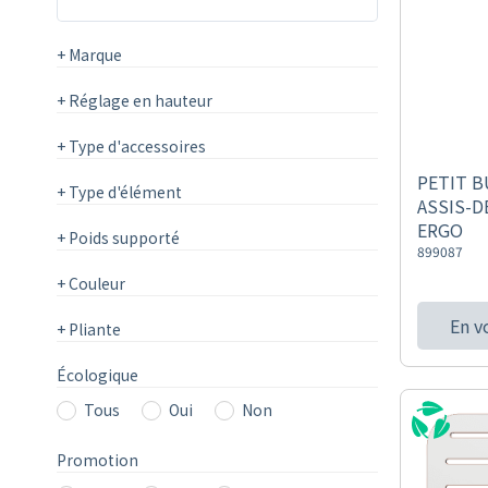
+
Marque
+
Réglage en hauteur
+
Type d'accessoires
PETIT B
+
Type d'élément
ASSIS-D
ERGO
+
Poids supporté
899087
+
Couleur
En v
+
Pliante
Écologique
Tous
Oui
Non
Promotion