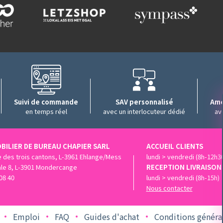
Suivi de commande
SAV personnalisé
Amé
en temps réel
avec un interlocuteur dédié
av
BILIER DE BUREAU CHAPIER SARL
ACCUEIL CLIENTS
ue des trois cantons, L-3961 Ehlange/Mess
lundi > vendredi (8h-12h3
ale 8, L-3901 Mondercange
RECEPTION LIVRAISON
08 40
lundi > vendredi (8h-15h)
Nous contacter
Emploi
FAQ
Guides d'achat
Conditions général