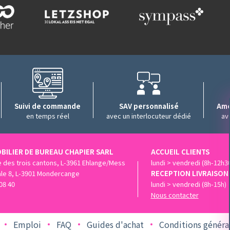
Suivi de commande
SAV personnalisé
Amé
en temps réel
avec un interlocuteur dédié
av
BILIER DE BUREAU CHAPIER SARL
ACCUEIL CLIENTS
ue des trois cantons, L-3961 Ehlange/Mess
lundi > vendredi (8h-12h3
ale 8, L-3901 Mondercange
RECEPTION LIVRAISON
08 40
lundi > vendredi (8h-15h)
Nous contacter
Emploi
FAQ
Guides d'achat
Conditions général