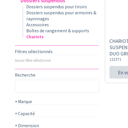
Dossiers suspendus
Dossiers suspendus pour tiroirs
Dossiers suspendus pour armoires &
rayonnages
Accessoires
Boîtes de rangement & supports
Chariots
CHARIO
SUSPEN
Filtres sélectionnés
DUO GR
122371
Aucun filtre sélectionné
En v
Recherche
+
Marque
+
Capacité
+
Dimension