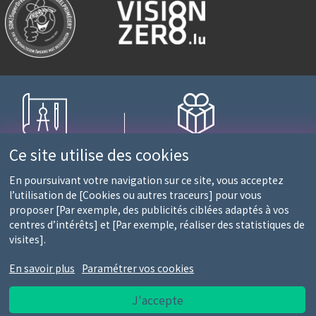
nagement sur mesure
Fidélité récompensée
Ce site utilise des cookies
ec une équipe d'experts
1 point = 10€ d'achats
En poursuivant votre navigation sur ce site, vous acceptez
l’utilisation de [Cookies ou autres traceurs] pour vous
proposer [Par exemple, des publicités ciblées adaptés à vos
0 et 13h30-18h)
centres d’intérêts] et [Par exemple, réaliser des statistiques de
S
visites].
En savoir plus
Paramétrer vos cookies
J'accepte
es d'utilisation
Notice RGPD
Report de bug