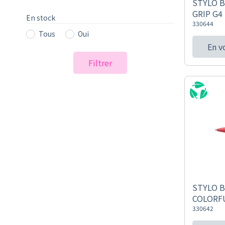
STYLO B
GRIP G4
En stock
330644
Tous
Oui
En v
Filtrer
STYLO B
COLORF
330642