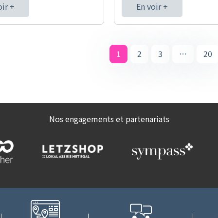
oir +
En voir +
1
2
3
…
20
Nos engagements et partenariats