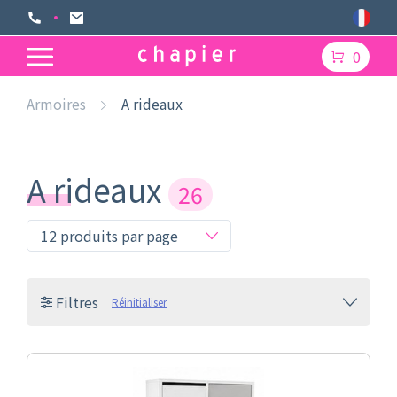
0
Armoires
A rideaux
A rideaux
26
Filtres
Réinitialiser