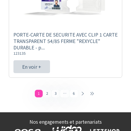
PORTE-CARTE DE SECURITE AVEC CLIP 1 CARTE
TRANSPARENT 54/85 FERME "REXYCLE"
DURABLE - p...
123135
En voir +
1
2
3
…
6
Nos engagements et partenariats