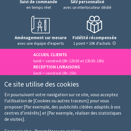
Suivi de commande
SAV personnalisé
en temps réel
avec un interlocuteur dédié
Aménagement sur mesure
Fidélité récompensée
avec une équipe d'experts
1 point = 10€ d'achats
ACCUEIL CLIENTS
lundi > vendredi (8h-12h30 et 13h30-18h)
RECEPTION LIVRAISONS
lundi > vendredi (8h-15h)
Nous contacter
Ce site utilise des cookies
En poursuivant votre navigation sur ce site, vous acceptez
l’utilisation de [Cookies ou autres traceurs] pour vous
proposer [Par exemple, des publicités ciblées adaptés à vos
Qui sommes-nous
Nos clients
Nos marques
centres d’intérêts] et [Par exemple, réaliser des statistiques
de visites].
Emploi
FAQ
Guides d'achat