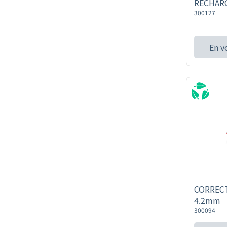
RECHAR
300127
En v
CORRECT
4.2mm
300094