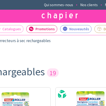
Qui sommes-nous
Nos clients
Catalogues
Promotions
Nouveautés
D
rrecteurs à sec rechargeables
chargeables
19