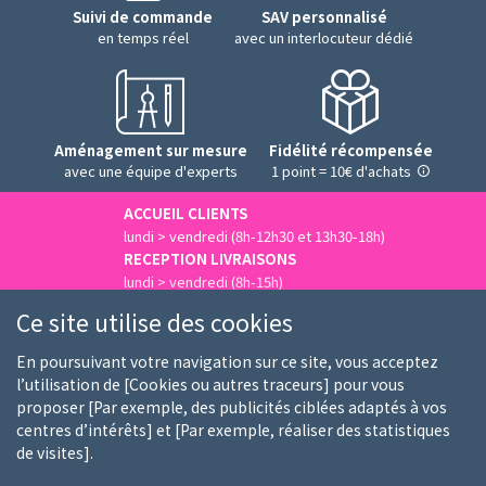
Suivi de commande
SAV personnalisé
en temps réel
avec un interlocuteur dédié
Aménagement sur mesure
Fidélité récompensée
avec une équipe d'experts
1 point = 10€ d'achats
ACCUEIL CLIENTS
lundi > vendredi (8h-12h30 et 13h30-18h)
RECEPTION LIVRAISONS
lundi > vendredi (8h-15h)
Nous contacter
Ce site utilise des cookies
En poursuivant votre navigation sur ce site, vous acceptez
l’utilisation de [Cookies ou autres traceurs] pour vous
proposer [Par exemple, des publicités ciblées adaptés à vos
Qui sommes-nous
Nos clients
Nos marques
centres d’intérêts] et [Par exemple, réaliser des statistiques
de visites].
Emploi
FAQ
Guides d'achat