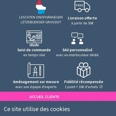
LESCHTEN ONOFHÄNGEGEN
Livraison offerte
LËTZEBUERGER GROSSIST
à partir de 50€
Suivi de commande
SAV personnalisé
en temps réel
avec un interlocuteur dédié
Aménagement sur mesure
Fidélité récompensée
avec une équipe d'experts
1 point = 10€ d'achats
ACCUEIL CLIENTS
lundi > vendredi (8h-12h30 et 13h30-18h)
Ce site utilise des cookies
RECEPTION LIVRAISONS
lundi > vendredi (8h-15h)