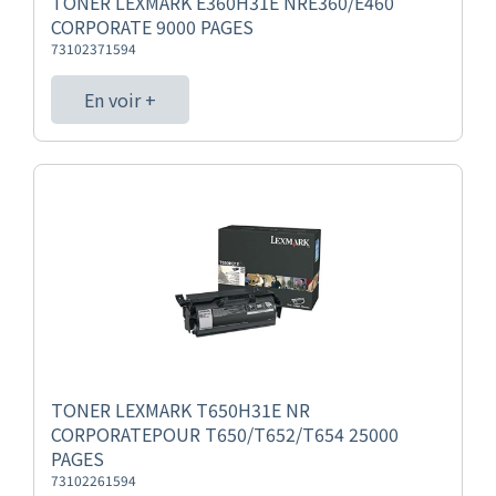
TONER LEXMARK E360H31E NRE360/E460
CORPORATE 9000 PAGES
73102371594
En voir +
TONER LEXMARK T650H31E NR
CORPORATEPOUR T650/T652/T654 25000
PAGES
73102261594