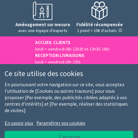
Aménagement sur mesure
Fidélité récompensée
avec une équipe d'experts
1 point = 10€ d'achats
ACCUEIL CLIENTS
lundi > vendredi (8h-12h30 et 13h30-18h)
RECEPTION LIVRAISONS
lundi > vendredi (8h-15h)
Nous contacter
Ce site utilise des cookies
En poursuivant votre navigation sur ce site, vous acceptez
l’utilisation de [Cookies ou autres traceurs] pour vous
proposer [Par exemple, des publicités ciblées adaptés à vos
Qui sommes-nous
Nos clients
Nos marques
centres d’intérêts] et [Par exemple, réaliser des statistiques
de visites].
Emploi
FAQ
Guides d'achat
En savoir plus
Paramétrer vos cookies
Conditions générales d'utilisation
Notice RGPD
J'accepte