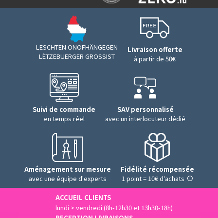
LESCHTEN ONOFHÄNGEGEN
Livraison offerte
LËTZEBUERGER GROSSIST
à partir de 50€
Suivi de commande
SAV personnalisé
en temps réel
avec un interlocuteur dédié
Aménagement sur mesure
Fidélité récompensée
avec une équipe d'experts
1 point = 10€ d'achats
ACCUEIL CLIENTS
lundi > vendredi (8h-12h30 et 13h30-18h)
RECEPTION LIVRAISONS